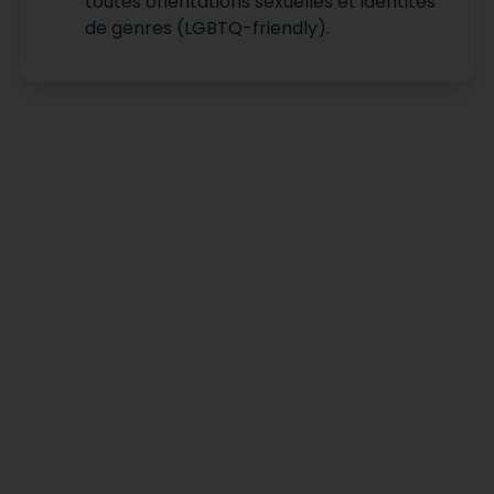
toutes orientations sexuelles et identités
de genres (LGBTQ-friendly).