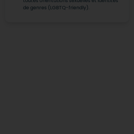
toutes orientations sexuelles et identités
de genres (LGBTQ-friendly).