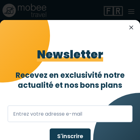
🇫🇷
Camping familial 4*à
Biscarosse - adapté
Newsletter
PMR
Recevez en exclusivité notre
Très accessible
3 abeilles
/ 4
actualité et
nos bons plans
Biscarrosse
,
FR
S'inscrire