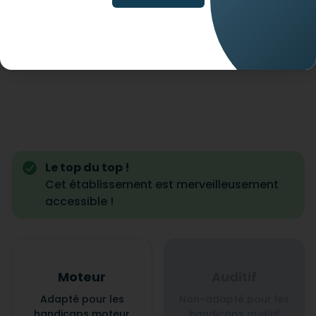
Le top du top !
Cet établissement est merveilleusement
accessible !
Moteur
Auditif
Adapté pour les
Non-adapté pour les
handicaps moteur
handicaps auditif