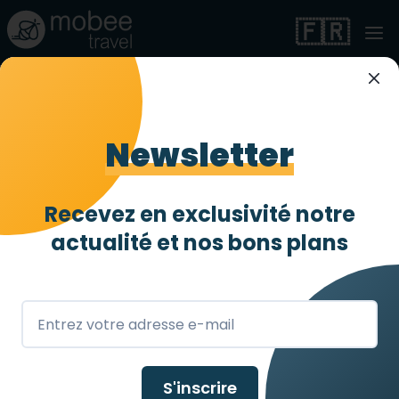
🇫🇷
Domaine accessible
en Mayenne
Newsletter
Entièrement accessible
4 abeilles
/ 4
Recevez en exclusivité notre
actualité et
nos bons plans
Thorigné-en-Charnie
,
FR
S'inscrire