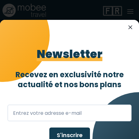
🇫🇷
Gîte dans les Côtes
d'Armor
Newsletter
Entièrement accessible
4 abeilles
/ 4
Recevez en exclusivité notre
Lamballe
,
FR
actualité et
nos bons plans
S'inscrire