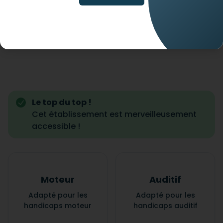
Le top du top !
Cet établissement est merveilleusement
accessible !
Moteur
Auditif
Adapté pour les
Adapté pour les
handicaps moteur
handicaps auditif