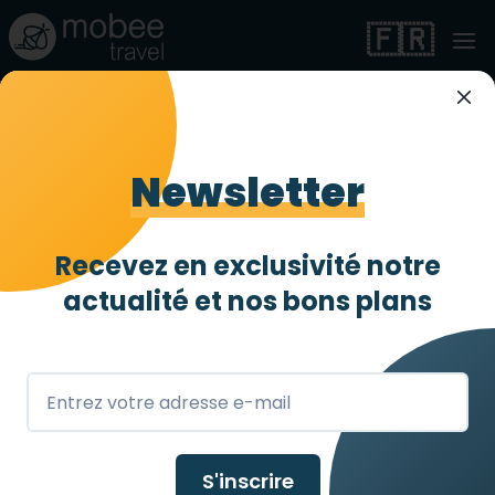
🇫🇷
Hotel Edison Times
Square
Newsletter
Très accessible
3 abeilles
/ 4
Recevez en exclusivité notre
actualité et
nos bons plans
New York
,
US
S'inscrire