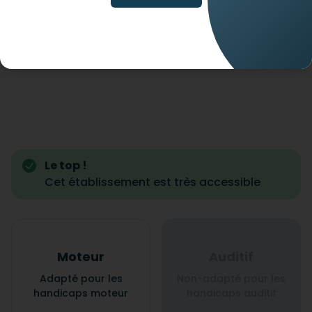
Le top !
Cet établissement est très accessible
Moteur
Auditif
Adapté pour les
Non-adapté pour les
handicaps moteur
handicaps auditif