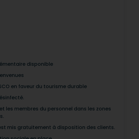
lémentaire disponible
ienvenues
CO en faveur du tourisme durable
ésinfecté.
ts et les membres du personnel dans les zones
s.
est mis gratuitement à disposition des clients.
ion sociale en place.