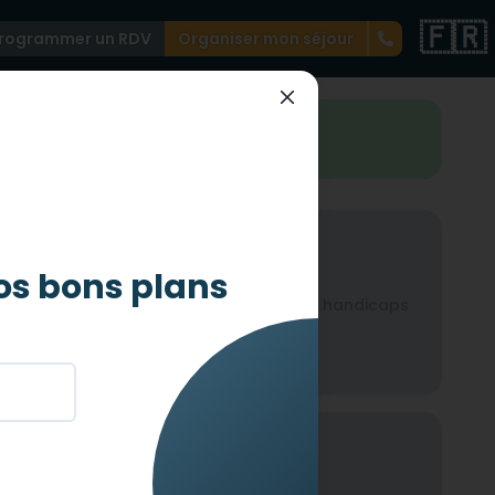
🇫🇷
rogrammer un RDV
Organiser mon séjour
st merveilleusement accessible !
Auditif
os bons plans
icaps
Non-adapté pour les handicaps
auditif
Mental