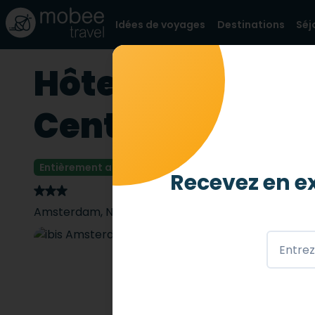
Idées de voyages
Destinations
Séj
Hôtel Amsterd
Centre PMR
Entièrement accessible
4 abeilles
/ 4
Recevez en ex
Amsterdam
,
NL