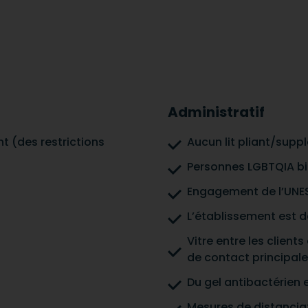
Administratif
t (des restrictions
Aucun lit pliant/supp
Personnes LGBTQIA b
Engagement de l’UNES
L’établissement est d
Vitre entre les clien
de contact principale
Du gel antibactérien 
Mesures de distanciat