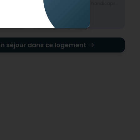
ndicaps
Non-adapté pour les handicaps
mentaux
un séjour dans ce logement