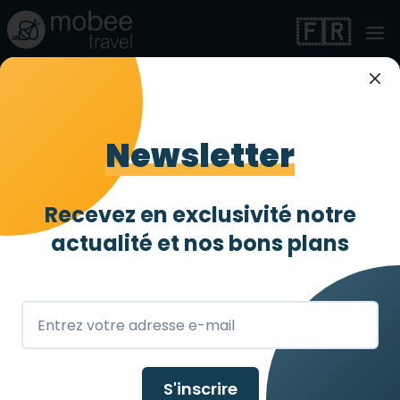
🇫🇷
Magnifique villa
adaptée PMR à
Newsletter
Monticello
Recevez en exclusivité notre
Entièrement accessible
4 abeilles
/ 4
actualité et
nos bons plans
Monticello
,
FR
S'inscrire