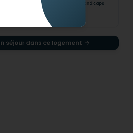
Adapté pour les handicaps
s visuel
mentaux
un séjour dans ce logement