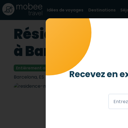
Idées de voyages
Destinations
Séj
Résidence médi
à Barcelone
Entièrement accessible
4 abeilles
/ 4
Recevez en ex
Barcelona
,
ES