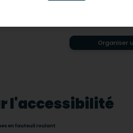
Adapté pour les handicap
Organiser 
 l'accessibilité
es en fauteuil roulant