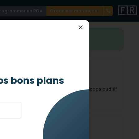
🇫🇷
rogrammer un RDV
Organiser mon séjour
st merveilleusement accessible !
os bons plans
Auditif
icaps
Adapté pour les handicaps auditif
Mental