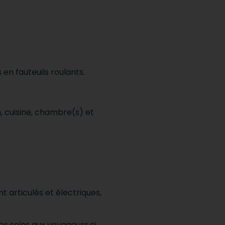
en fauteuils roulants.
 cuisine, chambre(s) et
nt articulés et électriques,
es soins aux voyageurs si