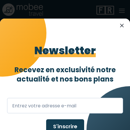
🇫🇷
Résidence
médicalisée à
Newsletter
Barcelone
Recevez en exclusivité notre
Entièrement accessible
4 abeilles
/ 4
actualité et
nos bons plans
Barcelona
,
ES
S'inscrire