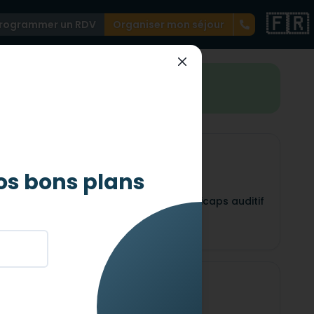
🇫🇷
rogrammer un RDV
Organiser mon séjour
st merveilleusement accessible !
os bons plans
Auditif
icaps
Adapté pour les handicaps auditif
Mental