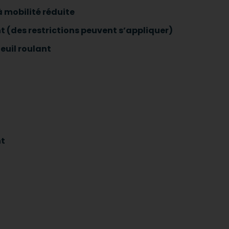
 mobilité réduite
t (des restrictions peuvent s’appliquer)
euil roulant
nt