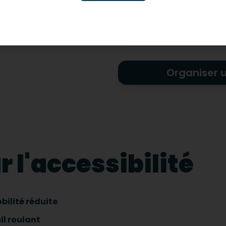
Adapté pour les handicap
Organiser 
 l'accessibilité
bilité réduite
il roulant