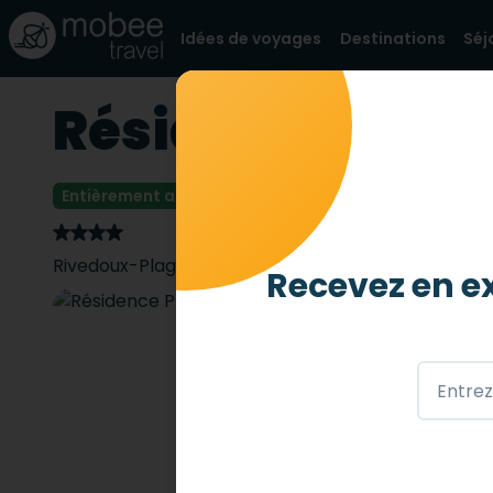
Idées de voyages
Destinations
Séj
Résidence Rêve 
Entièrement accessible
4 abeilles
/ 4
Rivedoux-Plage
,
FR
Recevez en ex