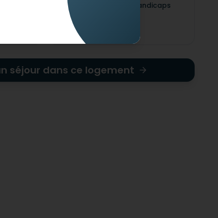
Adapté pour les handicaps
s visuel
mentaux
un séjour dans ce logement