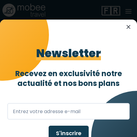
🇫🇷
Résidence Rêve d'île
Newsletter
Entièrement accessible
4 abeilles
/ 4
Rivedoux-Plage
,
FR
Recevez en exclusivité notre
actualité et
nos bons plans
S'inscrire