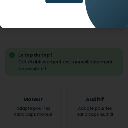
Le top du top !
Cet établissement est merveilleusement
accessible !
Moteur
Auditif
Adapté pour les
Adapté pour les
handicaps moteur
handicaps auditif