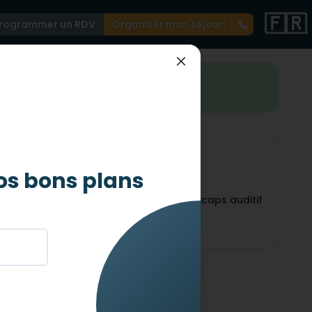
🇫🇷
rogrammer un RDV
Organiser mon séjour
st merveilleusement accessible !
os bons plans
Auditif
icaps
Adapté pour les handicaps auditif
Mental