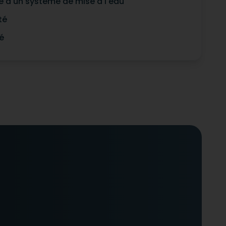
e à un système de mise à l'eau
té
é