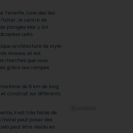
 Tenerife, l'une des îles
'hôtel : le centre de
 de plongée Mar y Sol
dicapées LeRo.
tique architecture de style
ois niveaux, et est
ues marches que vous
ées grâce aux rampes
 maritime de 8 km de long
et construit sur différents
.
te, il est très facile de
 à l'hôtel peut poser des
cela peut être résolu en