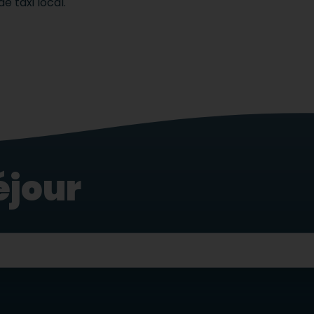
de taxi local.
éjour