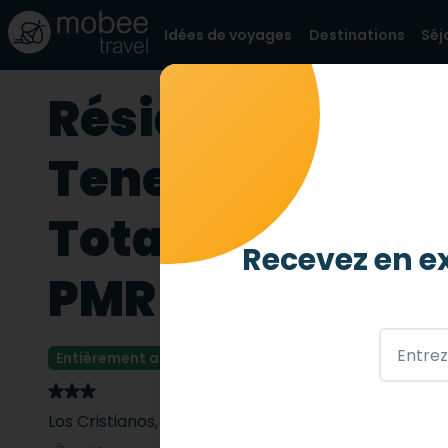
Idées de voyages
Destinations
Séj
Résidence Spa e
Tenerife (Espag
Totalement ad
Recevez en ex
PMR
Entièrement accessible
4 abeilles
/ 4
Los Cristianos
,
ES