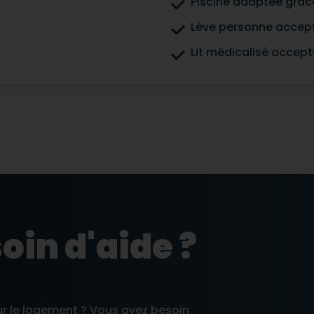
Piscine adaptée grâc
Lève personne accep
Lit médicalisé accept
oin d'aide ?
ur le logement ? Vous avez besoin