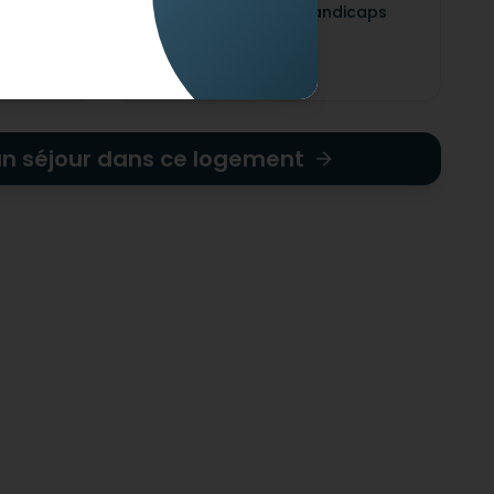
Adapté pour les handicaps
s visuel
mentaux
un séjour dans ce logement