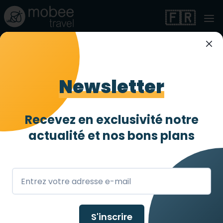
🇫🇷
Riad accessible en
plein cœur de la
Newsletter
médina
Recevez en exclusivité notre
Entièrement accessible
4 abeilles
/ 4
actualité et
nos bons plans
Marrakech Médina
,
FR
S'inscrire