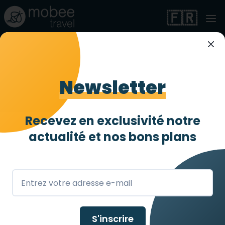
🇫🇷
Villa PMR d’exception
avec vue mer – Golfe
Newsletter
de Saint-Tropez
Recevez en exclusivité notre
Entièrement accessible
4 abeilles
/ 4
actualité et
nos bons plans
Issambres
,
S'inscrire