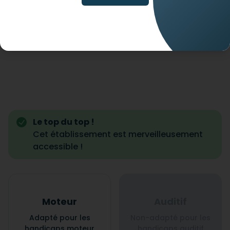
Le top du top !
Cet établissement est merveilleusement
accessible !
Moteur
Auditif
Adapté pour les
Non-adapté pour les
handicaps moteur
handicaps auditif