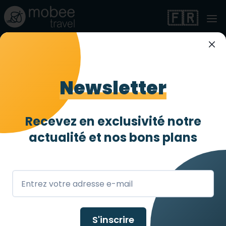
🇫🇷
Villages Nature Paris
By Center Parcs
Newsletter
Entièrement accessible
4 abeilles
/ 4
Recevez en exclusivité notre
actualité et
nos bons plans
Bailly-Romainvilliers
,
FR
S'inscrire