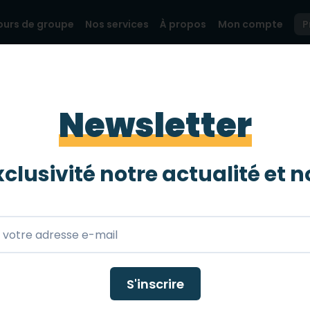
ours de groupe
Nos services
À propos
Mon compte
P
Newsletter
clusivité notre actualité et
n
S'inscrire