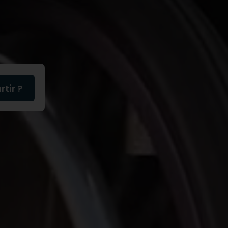
tir ?