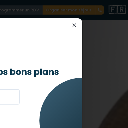
🇫🇷
rogrammer un RDV
Organiser mon séjour
os bons plans