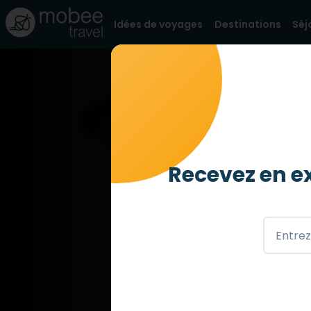
Idées de voyages
Destinations
Séj
Recevez en ex