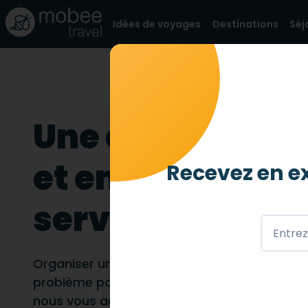
Idées de voyages
Destinations
Séj
Une équipe res
et engagée, à v
Recevez en ex
service
Organiser un séjour est souvent synonyme d
problème pour une personne à mobilité rédu
nous vous accompagnons de A à Z, du trans