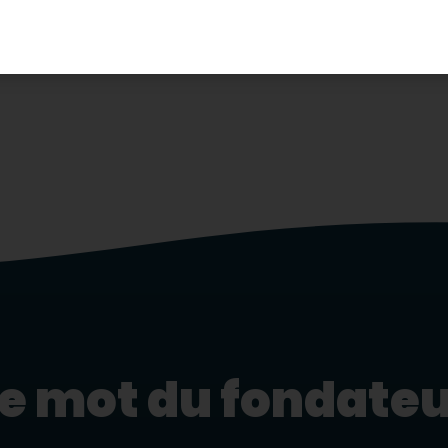
 puissiez passer le
e mot du fondate