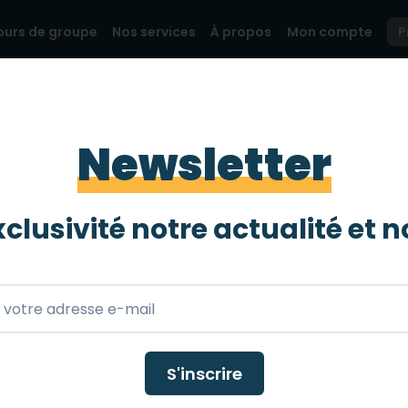
ours de groupe
Nos services
À propos
Mon compte
P
Newsletter
ponsable
otre
clusivité notre actualité et
n
'angoisse et de
S'inscrire
ite. Chez mobee travel,
port jusqu'aux