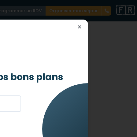
🇫🇷
rogrammer un RDV
Organiser mon séjour
os bons plans