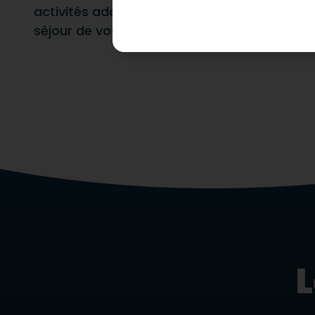
activités adaptées sur-place, pour que vous
séjour de vos rêves !
L