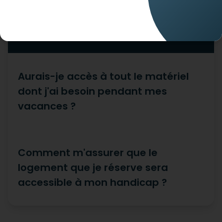
Handicap & mobilité
Aurais-je accès à tout le matériel
dont j'ai besoin pendant mes
vacances ?
Comment m'assurer que le
logement que je réserve sera
accessible à mon handicap ?