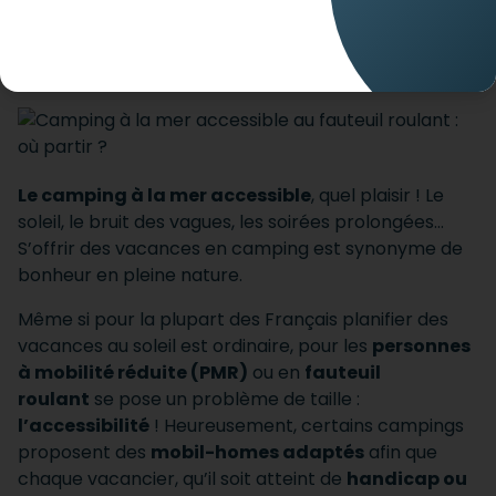
handicap. Partez en toute sérénité avec mobee
travel
Le camping à la mer accessible
, quel plaisir ! Le
soleil, le bruit des vagues, les soirées prolongées…
S’offrir des vacances en camping est synonyme de
bonheur en pleine nature.
Même si pour la plupart des Français planifier des
vacances au soleil est ordinaire, pour les
personnes
à mobilité réduite (PMR)
ou en
fauteuil
roulant
se pose un problème de taille :
l’accessibilité
! Heureusement, certains campings
proposent des
mobil-homes adaptés
afin que
chaque vacancier, qu’il soit atteint de
handicap ou