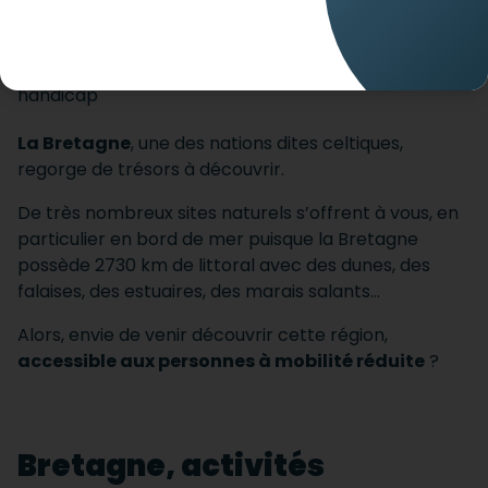
La Bretagne
, une des nations dites celtiques,
regorge de trésors à découvrir.
De très nombreux sites naturels s’offrent à vous, en
particulier en bord de mer puisque la Bretagne
possède 2730 km de littoral avec des dunes, des
falaises, des estuaires, des marais salants…
Alors, envie de venir découvrir cette région,
accessible aux personnes à mobilité réduite
?
Bretagne, activités