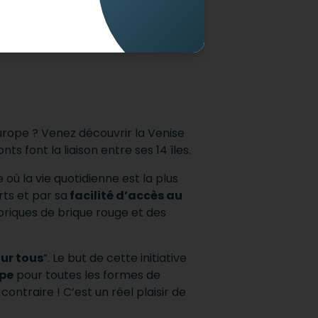
urope ? Venez découvrir la Venise
ts font la liaison entre ses 14 îles.
 où la vie quotidienne est la plus
ts et par sa
facilité d’accès au
oriques de brique rouge et des
our tous
”. Le but de cette initiative
ope
pour toutes les formes de
contraire ! C’est un réel plaisir de