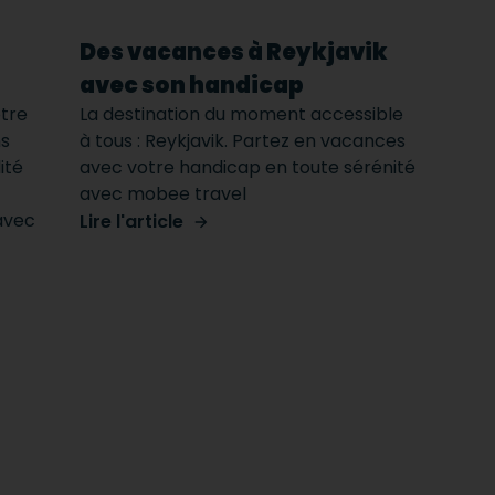
Des vacances à Reykjavik
avec son handicap
otre
La destination du moment accessible
ns
à tous : Reykjavik. Partez en vacances
ité
avec votre handicap en toute sérénité
avec mobee travel
avec
Lire l'article