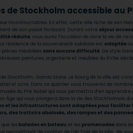
s de Stockholm accessible au P
ux incontournables. En effet, cette ville riche de son hi
ent de son passé florissant. Durant votre
séjour access
lité réduite
, vous aurez l’occasion de vivre la vie de ro
. La résidence de la souveraineté suédoise est
adaptée
a
0 pièces meublées
sans aucune difficulté
. De style bar
mbreuses peintures, argenterie et meubles du XVIIIe siècle
 de Stockholm : Gamla Stane. Le bourg de la ville est cons
tel et ocre. Dans ce quartier vous trouverez de nombreus
usée du Prix Nobel qui vous permettra d’en apprendre pl
en Âge qui vous plongera dans la vie des Stockholmois d
s et les infrastructures sont adaptées pour faciliter
s, des trottoirs abaissés, des rampes et des pannea
 que les
balades en bateau
et les
promenades
dans le
 permettront de profiter de l’air frais de la ville. Ne vou