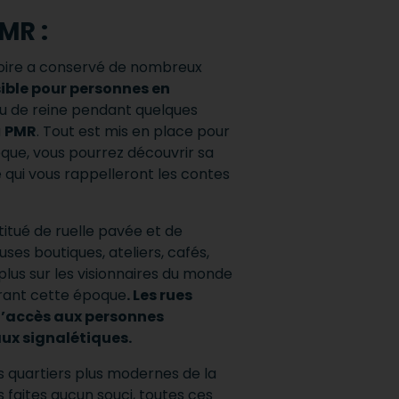
MR :
stoire a conservé de nombreux
ible pour personnes en
i ou de reine pendant quelques
u
PMR
. Tout est mis en place pour
oque, vous pourrez découvrir sa
 qui vous rappelleront les contes
titué de ruelle pavée et de
es boutiques, ateliers, cafés,
us sur les visionnaires du monde
urant cette époque
. Les rues
 l’accès aux personnes
ux signalétiques.
s quartiers plus modernes de la
s faites aucun souci, toutes ces