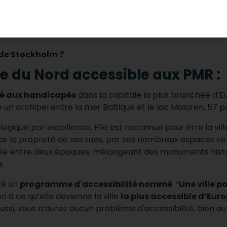
de Stockholm ?
e du Nord accessible aux PMR :
té aux handicapés
dans la capitale la plus branchée d’E
me un archipel entre la mer Baltique et le lac Malaren, 57 pon
ologique par excellence. Elle est reconnue pour être la ville
ar la propreté de ses rues, par ses nombreux espaces ver
figée entre deux époques, mélangeant des monuments hist
e.
ncé un
programme d'accessibilité nommé
: “
Une ville p
 à ce qu’elle devienne la ville
la plus accessible d’Eur
éussi, vous n’aurez aucun problème d'accessibilité, bien au 