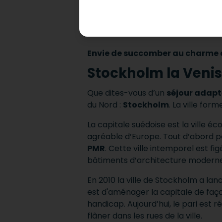
Envie de succomber au charme 
Stockholm la Venis
Que dites-vous d’un
séjour adap
du Nord :
Stockholm
. La ville for
La capitale suédoise est la ville éc
agréable d’Europe. Tout d’abord p
PMR
. Cette ville intemporel est 
bâtiments d’architecture modern
En 2010 la ville de Stockholm a la
est d'aménager la capitale de façon
handicap. Aujourd’hui, le pari est r
flâner dans les rues de la ville.