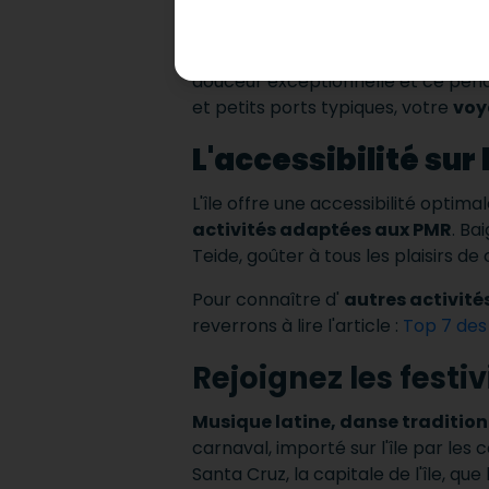
Tenerife
à un lieu de prédilection
d'eau cristalline
, de cités coloni
douceur exceptionnelle et ce penda
et petits ports typiques, votre
voy
L'accessibilité sur l
L'île offre une accessibilité opti
activités adaptées aux PMR
.
Bai
Teide, goûter à tous les plaisirs de 
Pour connaître d'
autres activités
reverrons à lire l'article :
Top 7 des 
Rejoignez les festi
Musique latine, danse tradition
carnaval, importé sur l'île par les
Santa Cruz, la capitale de l'île, qu