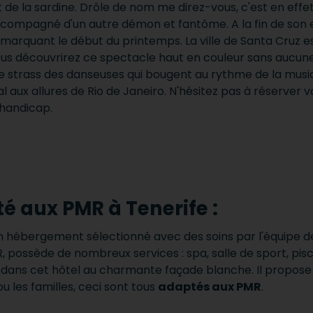
 de la sardine.
Drôle de nom me direz-vous, c'est en effet
 accompagné d'un autre démon et fantôme.
A la fin de so
ce marquant le début du printemps.
La ville de Santa Cruz e
us découvrirez ce spectacle haut en couleur sans aucune 
 strass des danseuses qui bougent au rythme de la musi
l aux allures de Rio de Janeiro. N'hésitez pas à réserver 
 handicap.
 aux PMR à Tenerife :
n hébergement sélectionné avec des soins par l'équipe 
possède de nombreux services : spa, salle de sport, pisc
 dans cet hôtel au charmante façade blanche.
Il propos
 les familles, ceci sont tous
adaptés aux PMR
.