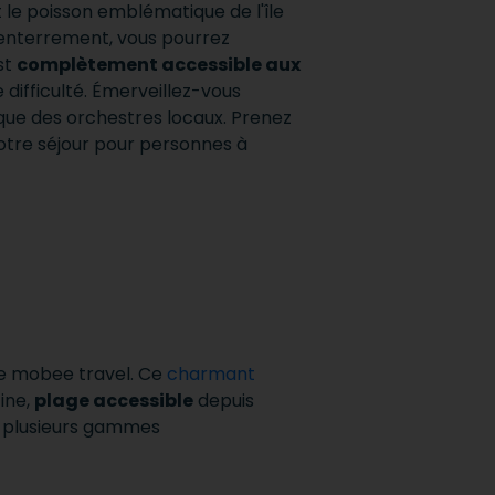
 le poisson emblématique de l'île
n enterrement, vous pourrez
st
complètement accessible aux
difficulté.
Émerveillez-vous
que des orchestres locaux.
Prenez
votre séjour pour personnes à
de mobee travel.
Ce
charmant
ine,
plage accessible
depuis
e plusieurs gammes