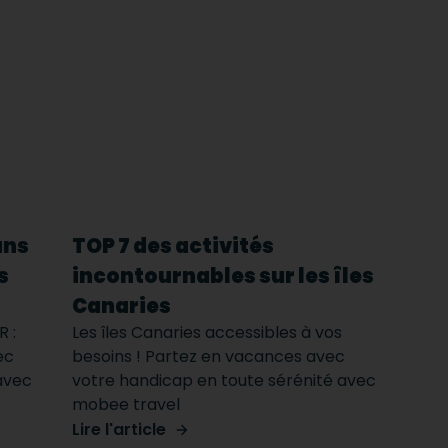
ans
TOP 7 des activités
s
incontournables sur les îles
Canaries
 :
Les îles Canaries accessibles à vos
ec
besoins ! Partez en vacances avec
avec
votre handicap en toute sérénité avec
mobee travel
Lire l'article