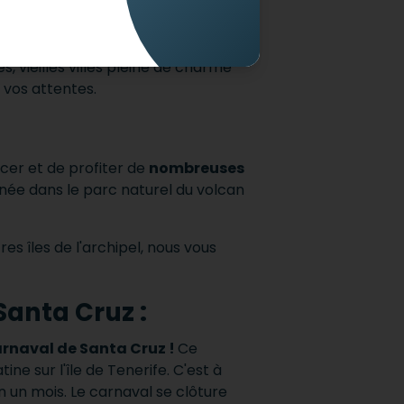
rge de plages paradisiaques
nts et possédant un climat d'une
 vieilles villes pleine de charme
 vos attentes.
acer et de profiter de
nombreuses
née dans le parc naturel du volcan
res îles de l'archipel, nous vous
Santa Cruz :
arnaval de Santa Cruz !
Ce
ine sur l'île de Tenerife.
C'est à
on un mois.
Le carnaval se clôture