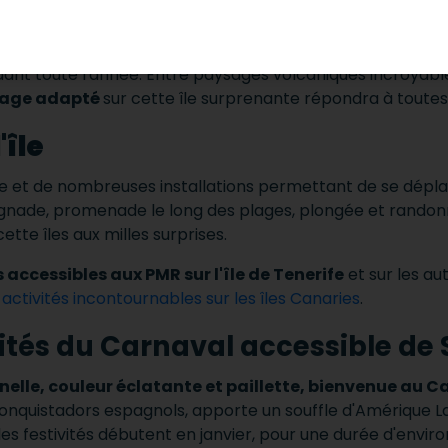
 dans le cœur de nombreux touristes.
En effet,
l'île rego
ales aux couleurs vives, d'un volcan des plus impressionna
nt toute l'année. Entre paysages volcaniques incroyables,
age adapté
sur cette île surprenante répondra à toutes
'île
male et de nombreuses installations permettant de se dépl
gnade, promenade le long des plages, plongée et randon
cette îles aux milles surprises.
 accessibles aux PMR sur l'île de Tenerife
et sur les aut
activités incontournables sur les îles Canaries
.
vités du Carnaval accessible de 
nelle, couleur éclatante et paillette, bienvenue au C
 conquistadors espagnols, apporte un souffle d'Amérique Lat
e les festivités débutent en janvier, pour une durée d'envir