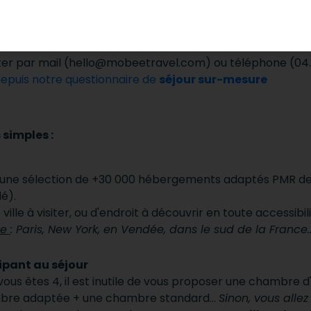
de voyage en ligne a proposer un service
sur-mesure
et
che ?
cter par mail (hello@mobeetravel.com) ou téléphone (0
epuis notre questionnaire de
séjour sur-mesure
 simples :
r une sélection de +30 000 hébergements adaptés PMR de
é).
 ville à visiter, ou d'endroit à découvrir en toute accessibil
ue
: Paris, New York, en Vendée, dans le sud de la Franc
ipant au séjour
 vous êtes 4, il est inutile de vous proposer une chambre 
ambre adaptée + une chambre standard…
Sinon, vous allez