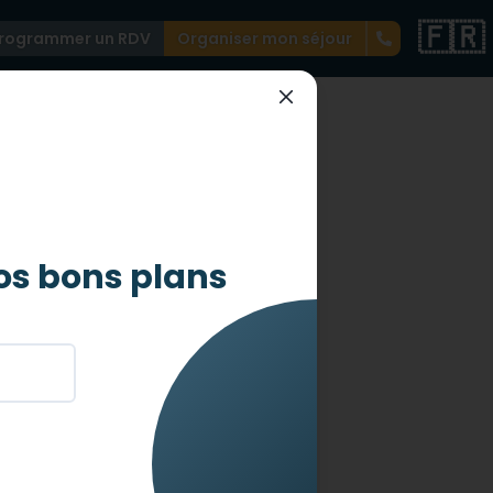
🇫🇷
rogrammer un RDV
Organiser mon séjour
ce que
os bons plans
, nous vous proposons des séjours