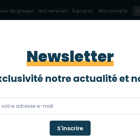
ours de groupe
Nos services
À propos
Mon compte
P
OUR SUR MESURE, QU'EST CE QUE C'EST ?
Newsletter
sur mesure, qu'est 
clusivité notre actualité et
n
vec son handicap, c'est compliqué. Chez mobee travel
arche ?
S'inscrire