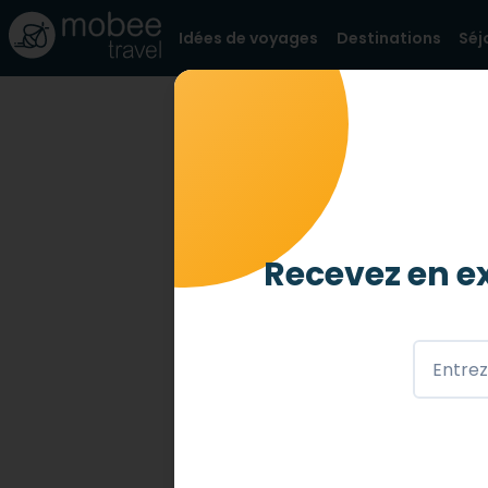
Idées de voyages
Destinations
Séj
BLOG
NOS SERVICES
LE SÉJ
Le séjour 
c'est ?
Recevez en ex
25 OCT. 2024
Organiser un séjour accessible a
sur-mesure. Mais comment ça m