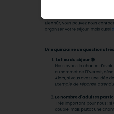
mobee travel est la seule agence 
concrètement, comment ça mar
Bien sûr, vous pouvez nous conta
organiser votre séjour, mais aussi
d
Une quinzaine de questions très
Le lieu du séjour 🌍
Nous avons la chance d'avoi
au sommet de l'Everest, désol
Alors, si vous avez une idée de
Exemple de réponse attend
Le nombre d'adultes partic
Très important pour nous : si
double, mais plutôt une ch