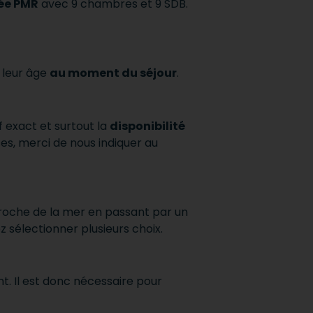
tée PMR
avec 9 chambres et 9 SDB.
r leur âge
au moment du séjour
.
 exact et surtout la
disponibilité
ses, merci de nous indiquer au
a proche de la mer en passant par un
 sélectionner plusieurs choix.
 Il est donc nécessaire pour