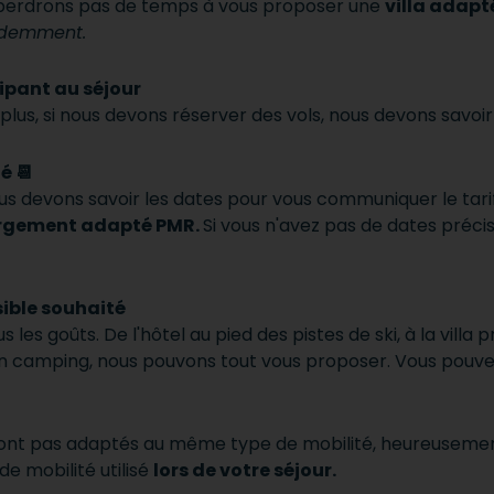
ne perdrons pas de temps à vous proposer une
villa adap
évidemment.
ipant au séjour
 plus, si nous devons réserver des vols, nous devons savoi
é 📆
s devons savoir les dates pour vous communiquer le tarif
ergement adapté PMR.
Si vous n'avez pas de dates préci
ible souhaité
s les goûts. De l'hôtel au pied des pistes de ski, à la vill
n camping, nous pouvons tout vous proposer. Vous pouvez
nt pas adaptés au même type de mobilité, heureusement.
de mobilité utilisé
lors de votre séjour.