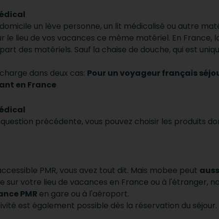
médical
domicile un lève personne, un lit médicalisé ou autre ma
sur le lieu de vos vacances ce même matériel. En France, l
lupart des matériels. Sauf la chaise de douche, qui est un
n charge dans deux cas:
Pour un voyageur français séjo
ant en France
médical
la question précédente, vous pouvez choisir les produits do
ccessible PMR, vous avez tout dit. Mais mobee peut
auss
e sur votre lieu de vacances en France ou à l'étranger, n
tance PMR
en gare ou à l'aéroport.
tivité est également possible dès la réservation du séjour.