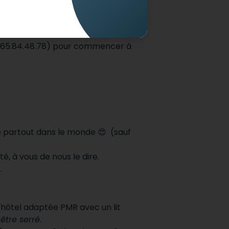
 surtout,
accessible à tous !
Mais
4.65.84.48.78) pour commencer à
 partout dans le monde 😍 (sauf
ité, à vous de nous le dire.
e…
d'hôtel adaptée PMR avec un lit
 être serré
.