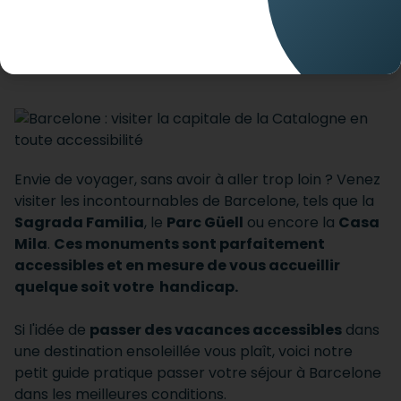
visiter Barcelone en toute accessibilité ! Partez en
vacances avec votre handicap en toute sérénité
avec mobee travel
Envie de voyager, sans avoir à aller trop loin ? Venez
visiter les incontournables de Barcelone, tels que la
Sagrada Familia
, le
Parc Güell
ou encore la
Casa
Mila
.
Ces monuments sont parfaitement
accessibles et en mesure de vous accueillir
quelque soit votre handicap.
Si l'idée de
passer des vacances accessibles
dans
une destination ensoleillée vous plaît, voici notre
petit guide pratique passer votre séjour à Barcelone
dans les meilleures conditions.