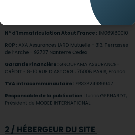
Sous le nom commercial :
MOBEE TRAVEL
Siège social et:
305 RUE GABRIEL VOISIN 69400
VILLEFRANCHE-SUR-SAÔNE
N° d'immatriculation Atout France :
IM069180010
RCP :
AXA Assurances IARD Mutuelle - 313, Terrasses
de l’Arche - 92727 Nanterre Cedex
Garantie Financière :
GROUPAMA ASSURANCE-
CRÉDIT - 8-10 RUE D’ASTORG , 75008 PARIS, France
TVA intracommunautaire :
FR33824986947
Responsable de la publication :
Lucas GEBHARDT,
Président de MOBEE INTERNATIONAL
2 / HÉBERGEUR DU SITE