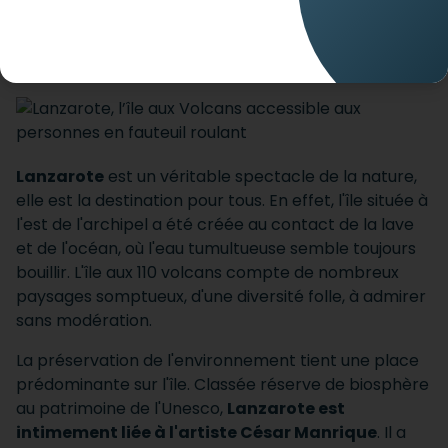
Partez en vacances avec votre handicap en toute
sérénité avec mobee travel
Lanzarote
est un véritable spectacle de la nature,
elle est la destination pour tous.
En effet, l'île située à
l'est de l'archipel a été créée au contact de la lave
et de l'océan, où l'eau tumultueuse semble toujours
bouillir.
L'île aux 110 volcans compte de nombreux
paysages somptueux, d'une diversité folle, à admirer
sans modération.
La préservation de l'environnement tient une place
prédominante sur l'île.
Classée réserve de biosphère
au patrimoine de l'Unesco,
Lanzarote est
intimement liée à l'artiste César Manrique
.
Il a