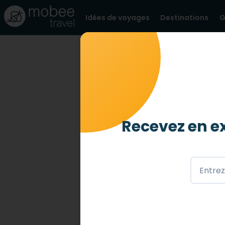
Idées de voyages
Destinations
G
BLOG
GUIDES DE VOYAGES
Top des Ha
02 FÉVR. 2023
Recevez en ex
Envie de plage, de sable et de s
toute sérénité avec mobee travel
L'association Handiplage recense
handicap.