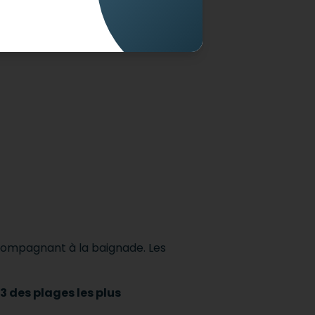
nt attribués selon l'accessibilité de
compagnant à la baignade.
Les
3 des plages les plus