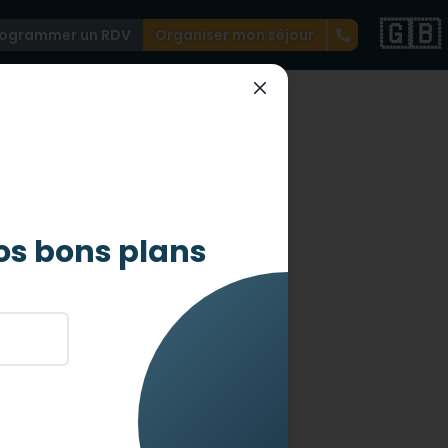
🇬🇧
rogrammer un RDV
Organiser mon séjour
 PMR !
os bons plans
acances avec votre handicap en
llisant selon le type de