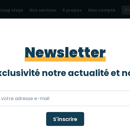
roup stays
Nos services
À propos
Mon compte
P
TOP DES HANDIPLAGES POUR LES PMR !
Newsletter
ndiplages pour les
clusivité notre actualité et
n
oleil ? Découvrez les plages adaptées PMR ! Partez en v
S'inscrire
 toutes les plages accessibles en France, en les labe