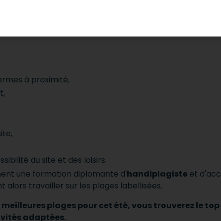
n cahier des charges très précis.
Des niveaux (de 1 à 4) so
ormes à proximité,
t,
ite,
ibilité du site et des loisirs.
ment une formation diplomante d'
handiplagiste
et d'ac
lors travailler sur les plages labellisées.
 meilleures plages pour cet été, vous trouverez le top 
ivités adaptées.