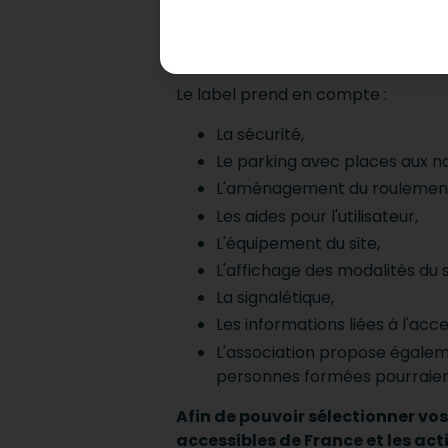
Les plages sont labellisées selon u
chaque plage.
Le label prend en compte :
La sécurité,
Le parking avec places aux n
L'aménagement du roulemen
Les aides pour l'utilisateur,
L'équipement du site,
L'affichage des modalités du s
La signalétique,
Les informations liées à l'access
L'association propose égale
personnes formées pourraient a
Afin de pouvoir sélectionner vos
accessibles de France et les act