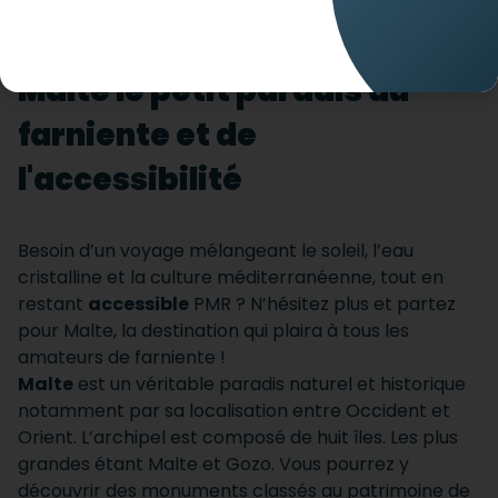
Envie d’un séjour à Malte ?
Malte le petit paradis du
farniente et de
l'accessibilité
Besoin d’un voyage mélangeant le soleil, l’eau
cristalline et la culture méditerranéenne, tout en
restant
accessible
PMR ? N’hésitez plus et partez
pour Malte, la destination qui plaira à tous les
amateurs de farniente !
Malte
est un véritable paradis naturel et historique
notamment par sa localisation entre Occident et
Orient. L’archipel est composé de huit îles. Les plus
grandes étant Malte et Gozo. Vous pourrez y
découvrir des monuments classés au patrimoine de