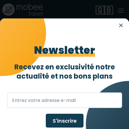
🇬🇧
BLOG
DESTINATIONS COUP DE COEUR
MALTE ACCESSIBLE À TOUS !
Newsletter
Malte accessible à
Recevez en exclusivité notre
tous !
actualité et
nos bons plans
15 FÉVR. 2023
Découvrez la ville accessible à tous ! Partez en
vacances avec votre handicap en toute sérénité
avec mobee travel
S'inscrire