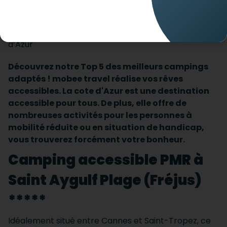
Découvrez notre Top 5 des meilleurs campings
adaptés ! mobee travel réalise vos rêves
accessibles. La cote d'Azur est une destination
accessible pour tous. De plus, elle offre de
nombreuses activités pour les personnes à
mobilité réduite ou en situation de handicap,
vous trouverez forcément votre bonheur.
Camping accessible PMR à
Saint Aygulf Plage (Fréjus)
*****
Idéalement situé entre Cannes et Saint-Tropez, ce