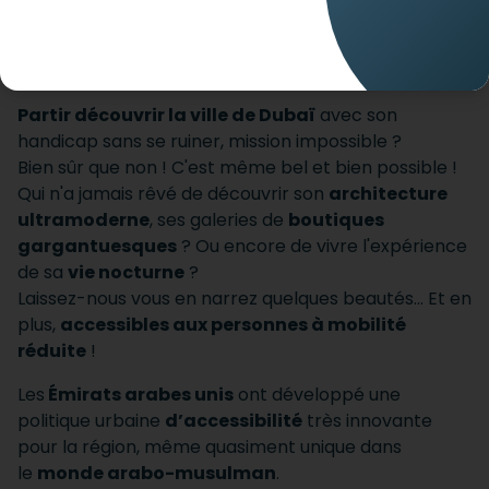
Envie de partir pour Dubaï ?
Partir découvrir la ville de Dubaï
avec son
handicap sans se ruiner, mission impossible ?
Bien sûr que non ! C'est même bel et bien possible !
Qui n'a jamais rêvé de découvrir son
architecture
ultramoderne
, ses galeries de
boutiques
gargantuesques
? Ou encore de vivre l'expérience
de sa
vie nocturne
?
Laissez-nous vous en narrez quelques beautés... Et en
plus,
accessibles aux personnes à mobilité
réduite
!
Les
Émirats arabes unis
ont développé une
politique urbaine
d’accessibilité
très innovante
pour la région, même quasiment unique dans
le
monde arabo-musulman
.