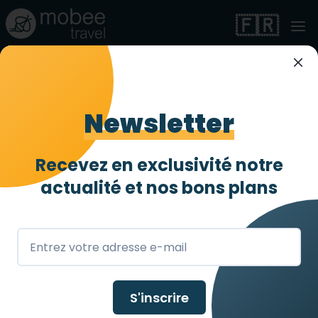
🇫🇷
Newsletter
Les paiements par
carte bancaire sont
Recevez en exclusivité notre
actualité et
nos bons plans
ils sécurisés ?
S'inscrire