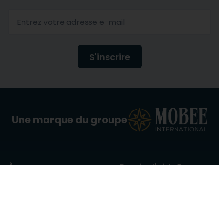
S'inscrire
Une marque du groupe
À propos
Besoin d'aide ?
Qui sommes nous ?
Contactez-nous
Label mobee travel
Foire aux questions
Mon compte
Location de matériel