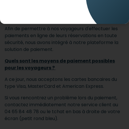
FAQ
PAIEMENTS
LES PAIEMENTS PAR CARTE BANCAIRE
SONT ILS SÉCURISÉS ?
Afin de permettre à nos voyageurs d'effectuer les
paiements en ligne de leurs réservations en toute
sécurité, nous avons intégré à notre plateforme la
solution de paiement.
Quels sont les moyens de paiement possibles
pour les voyageurs ?
A ce jour, nous acceptons les cartes bancaires du
type Visa, MasterCard et American Express.
Si vous rencontrez un problème lors du paiement,
contactez immédiatement notre service client au
04 65 84 48 78 ou le tchat en bas à droite de votre
écran (petit rond bleu).