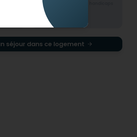
ndicaps
Non-adapté pour les handicaps
mentaux
un séjour dans ce logement