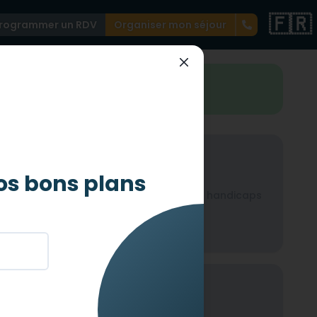
🇫🇷
rogrammer un RDV
Organiser mon séjour
st très accessible
Auditif
os bons plans
icaps
Non-adapté pour les handicaps
auditif
Mental