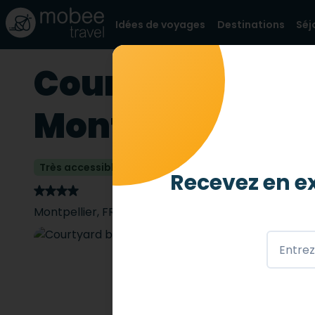
Idées de voyages
Destinations
Séj
Courtyard by Ma
Montpellier
Très accessible
3 abeilles
/ 4
Recevez en ex
Montpellier
,
FR