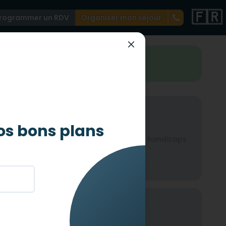
🇫🇷
rogrammer un RDV
Organiser mon séjour
st très accessible
Auditif
os bons plans
icaps
Non-adapté pour les handicaps
auditif
Mental