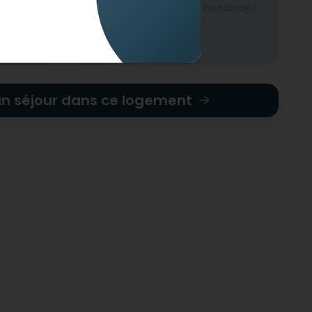
ndicaps
Non-adapté pour les handicaps
mentaux
un séjour dans ce logement