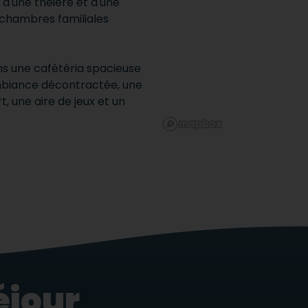
, d'une théière et d'une
s chambres familiales
ns une cafétéria spacieuse
mbiance décontractée, une
, une aire de jeux et un
éjour