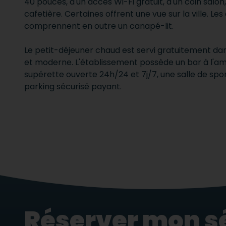
40 pouces, d'un accès Wi-Fi gratuit, d'un coin salon
cafetière. Certaines offrent une vue sur la ville. Le
comprennent en outre un canapé-lit.
Le petit-déjeuner chaud est servi gratuitement da
et moderne. L'établissement possède un bar à l'a
supérette ouverte 24h/24 et 7j/7, une salle de sport
parking sécurisé payant.
Réserver mon s