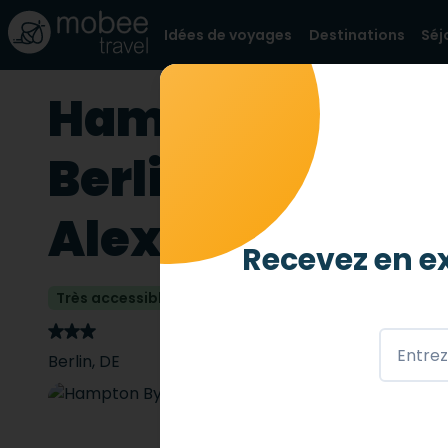
Idées de voyages
Destinations
Séj
Hampton By Hil
Berlin City Cent
Alexanderplatz
Recevez en ex
Très accessible
3 abeilles
/ 4
Berlin
,
DE