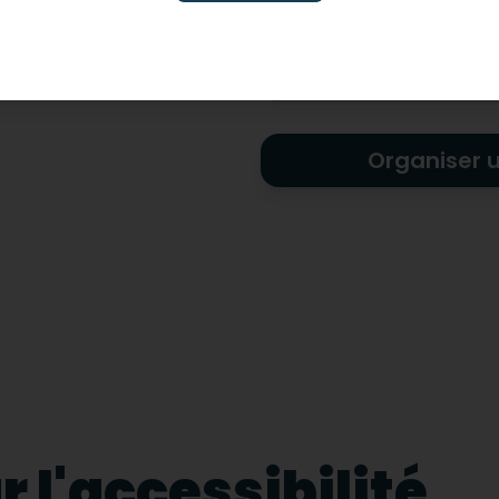
Non-adapté pour les ha
visuel
Organiser 
 l'accessibilité