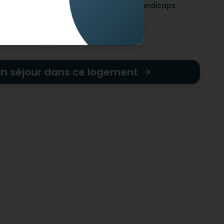
ndicaps
Adapté pour les handicaps
mentaux
un séjour dans ce logement