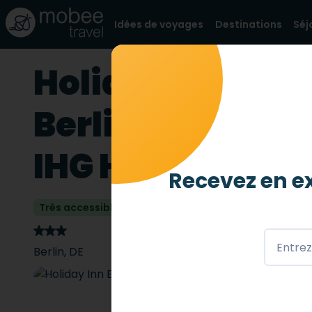
Idées de voyages
Destinations
Séj
Holiday Inn Exp
Berlin City Cent
IHG Hotel
Recevez en ex
Très accessible
3 abeilles
/ 4
Berlin
,
DE