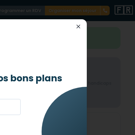
🇫🇷
rogrammer un RDV
Organiser mon séjour
st très accessible
Auditif
os bons plans
icaps
Non-adapté pour les handicaps
auditif
Mental