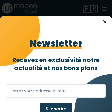
🇫🇷
Holiday Inn Express
Montpellier -
Newsletter
Odysseum, an IHG
Hotel
Recevez en exclusivité notre
actualité et
nos bons plans
Très accessible
3 abeilles
/ 4
Montpellier
,
FR
S'inscrire