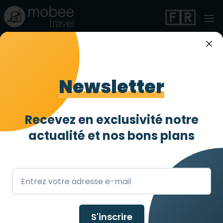
🇫🇷
Hotel Lyon Métropole
Newsletter
Très accessible
3 abeilles
/ 4
Lyon
,
FR
Recevez en exclusivité notre
actualité et
nos bons plans
S'inscrire