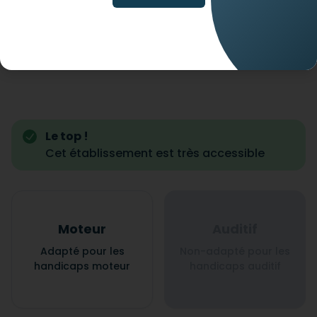
Le top !
Cet établissement est très accessible
Moteur
Auditif
Adapté pour les
Non-adapté pour les
handicaps moteur
handicaps auditif