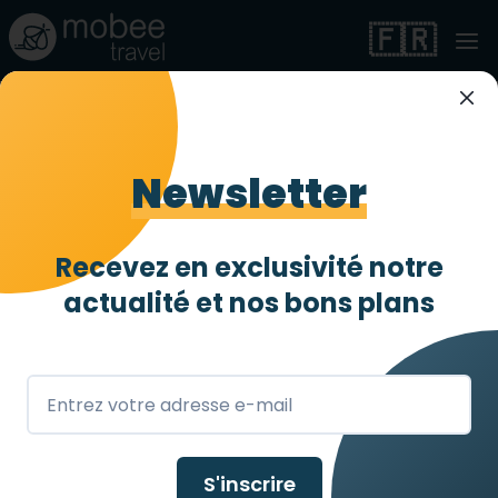
🇫🇷
Kyriad Montpellier
Est - Lunel
Newsletter
Très accessible
3 abeilles
/ 4
Recevez en exclusivité notre
actualité et
nos bons plans
Lunel
,
FR
S'inscrire