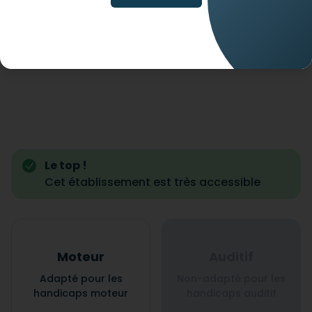
Le top !
Cet établissement est très accessible
Moteur
Auditif
Adapté pour les
Non-adapté pour les
handicaps moteur
handicaps auditif