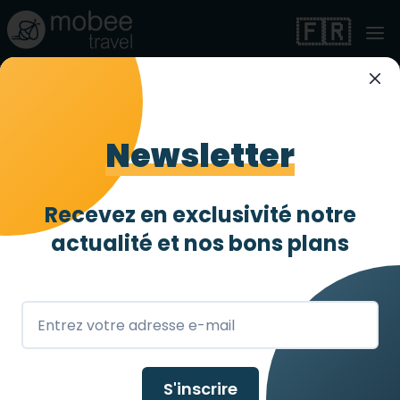
🇫🇷
Le Meridien N'fis
Newsletter
Très accessible
3 abeilles
/ 4
Marrakech
,
MA
Recevez en exclusivité notre
actualité et
nos bons plans
S'inscrire