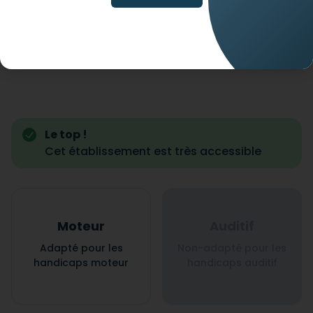
Le top !
Cet établissement est très accessible
Moteur
Auditif
Adapté pour les
Non-adapté pour les
handicaps moteur
handicaps auditif