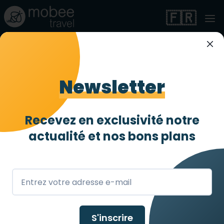
🇫🇷
Magnifique villa
adaptée PMR - en
Newsletter
Algarve, Portugal
Recevez en exclusivité notre
Entièrement accessible
4 abeilles
/ 4
actualité et
nos bons plans
Loulé
,
PT
S'inscrire