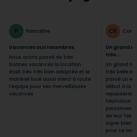
P
CR
Pascaline
Corin
Vacances aux Issambres
Un grand me
très...
Nous avons passé de très
bonnes vacances la location
Un grand me
était très très bien adaptée et le
très belle e
matériel loué aussi merci à toute
passé un exc
l’équipe pour ses merveilleuses
début à la fi
vacances
repasserai v
hésitation 
personnes à 
de leur faire
super bien g
pour ce mom