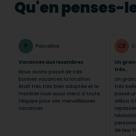
Qu'en penses-le
P
CR
Pascaline
C
Vacances aux Issambres
Un gran
très...
Nous avons passé de très
bonnes vacances la location
Un grand
était très très bien adaptée et le
très bel
matériel loué aussi merci à toute
passé un
l’équipe pour ses merveilleuses
début à l
vacances
repasser
hésitat
personne
de leur f