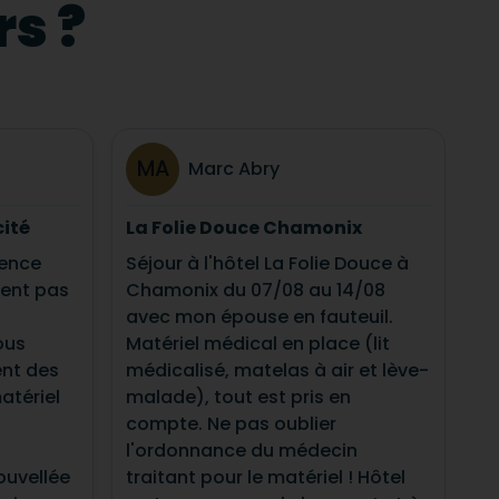
s ?
MA
Marc Abry
cité
La Folie Douce Chamonix
ience
Séjour à l'hôtel La Folie Douce à
ment pas
Chamonix du 07/08 au 14/08
avec mon épouse en fauteuil.
ous
Matériel médical en place (lit
nt des
médicalisé, matelas à air et lève-
atériel
malade), tout est pris en
compte. Ne pas oublier
l'ordonnance du médecin
ouvellée
traitant pour le matériel ! Hôtel