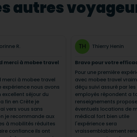
s autres voyageur
TH
orinne R.
Thierry Henin
d merci à mobee travel
Bravo pour votre effica
Pour une première expér
 merci à mobee travel
avec mobee travel vrai
le expérience nous avons
déçu suivi assuré par les
 excellent séjour du
employés répondent a t
a fin en Crète je
renseignements propose
ai vers vous sans
éventuels locations de m
ion je recommande aux
médical fort bien utile
s à mobilités réduites
l'expérience sera
aire confiance ils ont
vraissemblablement ren