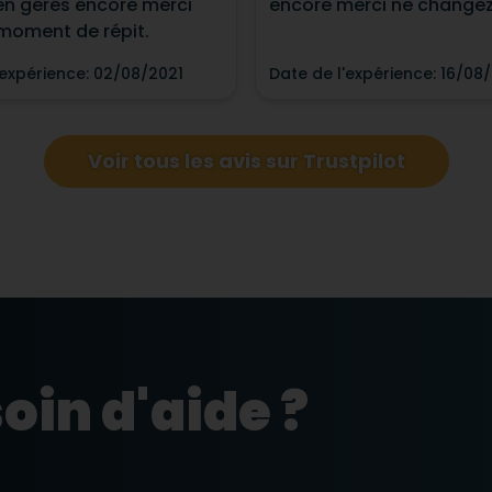
en gérés encore merci
encore merci ne changez 
moment de répit.
'expérience
:
02/08/2021
Date de l'expérience
:
16/08/
Voir tous les avis sur Trustpilot
oin d'aide ?