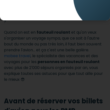
Quand on est en
fauteuil roulant
et qu'on veux
s'organiser un voyage sympa, que ce soit à l'autre
bout du monde ou pas très loin, il faut bien souvent
prendre l'avion... et ça c'est une belle galère.
mobee travel
, le spécialiste des vacances et des
voyages pour les
personnes en fauteuil roulant
avec plus de 2'000 séjours organisés par an, vous
explique toutes ses astuces pour que tout aille pour
le mieux 😎
Avant de réserver vos billets