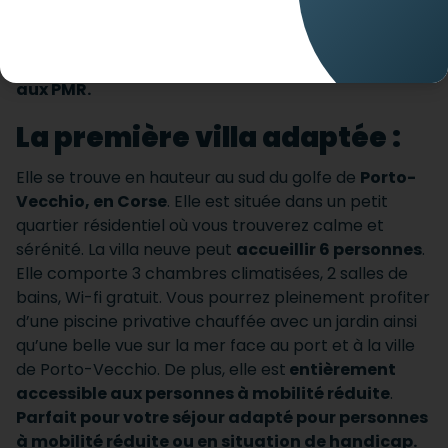
Nous vous présentons quelques
villas accessible
aux PMR.
La première villa adaptée :
Elle se trouve en hauteur au sud du golfe de
Porto-
Vecchio, en Corse
. Elle est située dans un petit
quartier résidentiel où vous trouverez calme et
sérénité. La villa neuve peut
accueillir 6 personnes
.
Elle comporte 3 chambres climatisées, 2 salles de
bains, Wi-fi gratuit. Vous pourrez pleinement profiter
d’une piscine privative chauffée avec un jardin ainsi
qu’une belle vue sur la mer face au port et à la ville
de Porto-Vecchio. De plus, elle est
entièrement
accessible aux personnes à mobilité réduite
.
Parfait pour votre séjour adapté pour personnes
à mobilité réduite ou en situation de handicap.