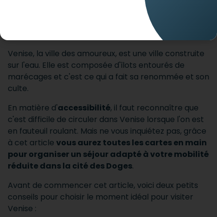
rêve à Venise dans notre guide de voyage
Venise, la ville des amoureux, est une ville construite
sur l'eau. Elle est composée d'îlots entourés de
marécages et c'est ce qui a fait sa renommée et son
culte.
En matière d'
accessibilité
, il faut reconnaître que
c'est difficile de circuler dans Venise lorsque l'on est
en fauteuil roulant. Mais ne vous inquiétez pas, grâce
à cet article
vous aurez toutes les cartes en main
pour organiser un séjour adapté à votre mobilité
réduite dans la cité des Doges
.
Avant de commencer cet article, voici deux petits
conseils pour choisir le moment idéal pour visiter
Venise :