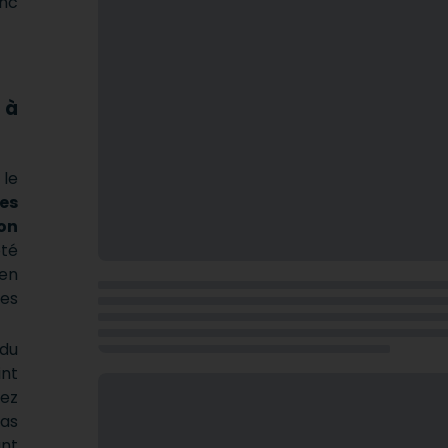
onc
 à
le
es
ion
té
en
les
 du
int
rez
pas
ant