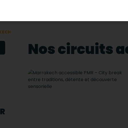
KECH
Nos circuits 
MR