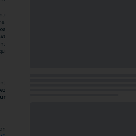
ina
ne,
vos
st
ant
qui
ont
dez
ur
on