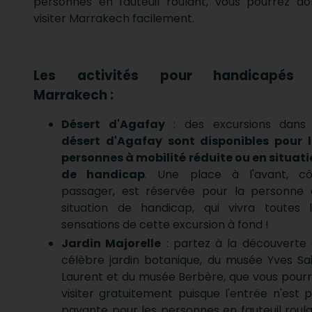
personnes en fauteuil roulant, vous pourrez d
visiter Marrakech facilement.
Les activités pour handicapés
Marrakech :
Désert d'Agafay
: des excursions dans 
désert d'Agafay sont disponibles pour l
personnes à mobilité réduite ou en situat
de handicap
. Une place à l'avant, cô
passager, est réservée pour la personne 
situation de handicap, qui vivra toutes 
sensations de cette excursion à fond !
Jardin Majorelle
: partez à la découverte
célèbre jardin botanique, du musée Yves Sa
Laurent et du musée Berbère, que vous pour
visiter gratuitement puisque l'entrée n'est 
payante pour les personnes en fauteuil roul