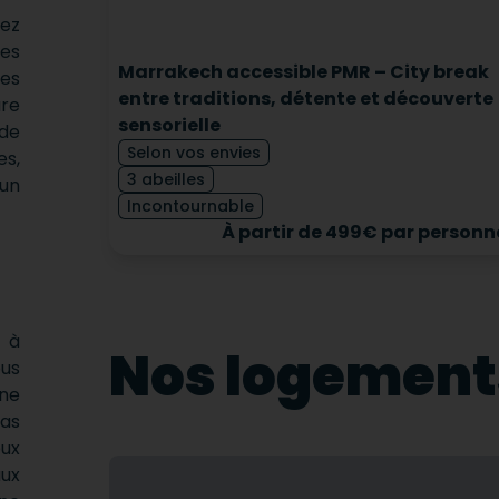
ez
des
Marrakech accessible PMR – City break
res
entre traditions, détente et découverte
re
sensorielle
de
Selon vos envies
s,
3 abeilles
un
Incontournable
À partir de 499€ par personn
s à
Nos logement
ous
 ne
pas
eux
ux