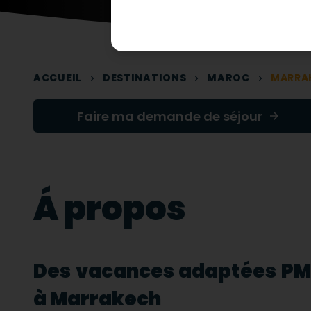
ACCUEIL
DESTINATIONS
MAROC
MARRA
Faire ma demande de séjour
Á propos
Des vacances adaptées P
à Marrakech