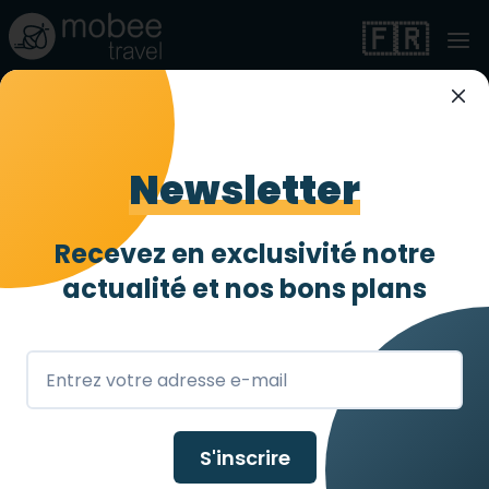
🇫🇷
Newsletter
Organiser vos
vacances adaptées
Recevez en exclusivité notre
actualité et
nos bons plans
à Minorque
Mobee travel organise vos prochaines
vacances accessibles PMR à
Minorque.
S'inscrire