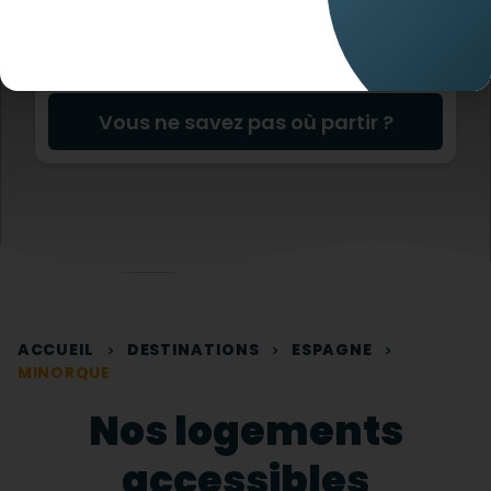
Vous ne savez pas où partir ?
ACCUEIL
DESTINATIONS
ESPAGNE
MINORQUE
Nos logements
accessibles