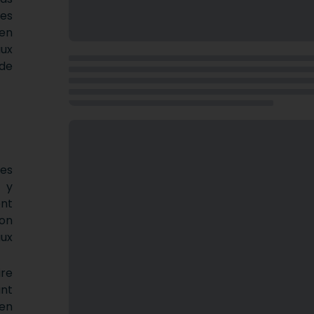
nes
ien
ux
 de
res
 y
ent
son
ux
ire
ant
en