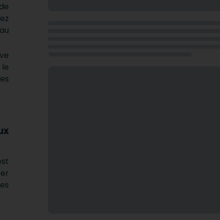
 de
rez
 au
ve
 le
es
ux
est
ter
les