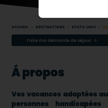
ACCUEIL
DESTINATIONS
ETATS-UNIS
SA
Faire ma demande de séjour
Á propos
Vos vacances adaptées a
personnes handicapées 