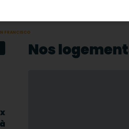
N FRANCISCO
Nos logement
ux
à