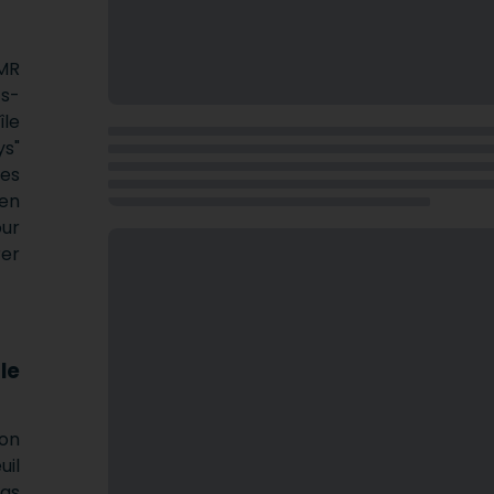
PMR
ts-
le
ys"
les
-en
our
rer
le
on
uil
pas