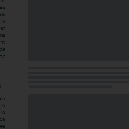
ont
ec
des
 Le
et
ns
nt
de
onc
:
le
 le
 la
 ce
nes