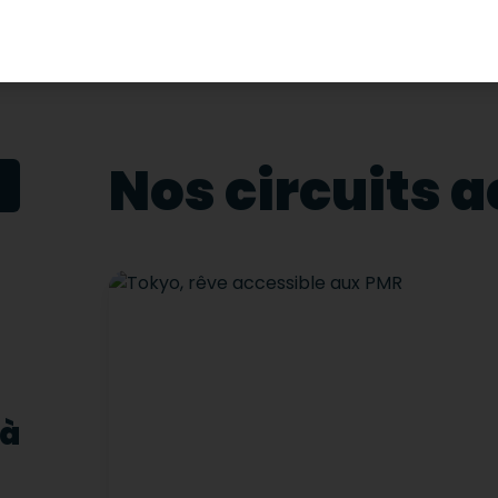
Nos circuits 
à