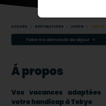
ACCUEIL
DESTINATIONS
JAPON
TOKYO
Faire ma demande de séjour
Á propos
Vos vacances adaptées 
votre handicap à Tokyo