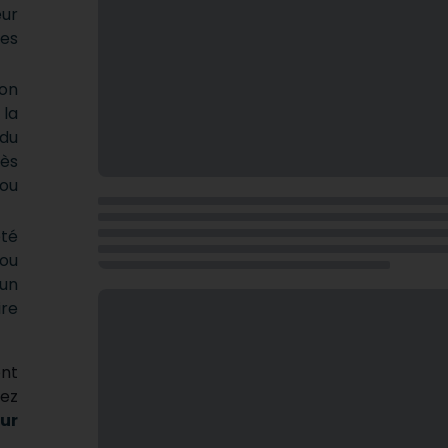
eur
des
ion
la
 du
ès
 ou
té
 ou
un
ire
ont
dez
ur