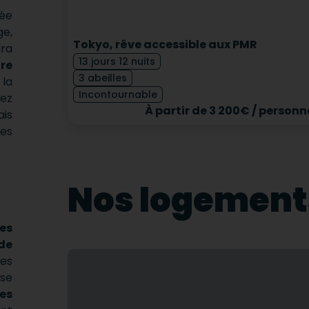
lée
ge,
Tokyo, rêve accessible aux PMR
dra
13 jours 12 nuits
re
3 abeilles
 la
Incontournable
tez
À partir de 3 200€ / personn
ais
ses
Nos logement
es
 de
ses
 se
es