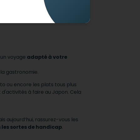
 votre quotidien et de passer des
enfin) daccessibles.
t un voyage
adapté à votre
e la gastronomie.
oto ou encore les plats tous plus
 d'activités à faire au Japon. Cela
ais aujourd’hui, rassurez-vous les
 les sortes de handicap
.