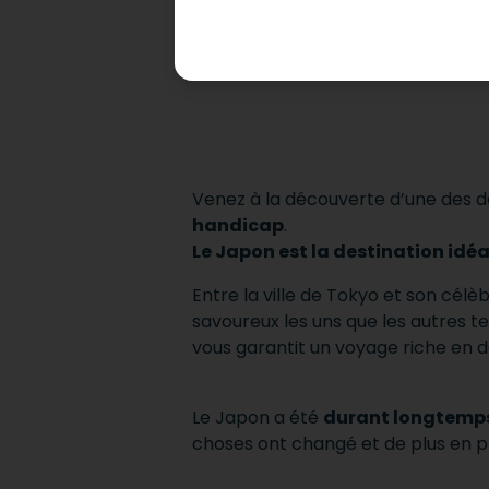
Envie de découvrir le
Japon PMR
?
vacances inoubliables ? mobee trav
Envolez-vous pour le pa
Venez à la découverte d’une des d
handicap
.
Le Japon est la destination id
Entre la ville de Tokyo et son célè
savoureux les uns que les autres tel
vous garantit un voyage riche en d
Le Japon a été
durant longtemps 
choses ont changé et de plus en pl