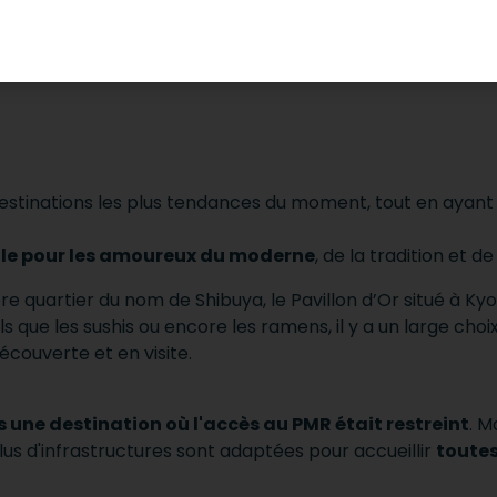
 Envie de découvrir une nouvelle culture, de rompre avec
el vous permet de réaliser vos rêves pour qu'ils soient (
ys du soleil levant :
le Japon
estinations les plus tendances du moment, tout en ayan
éale pour les amoureux du moderne
, de la tradition et d
bre quartier du nom de Shibuya, le Pavillon d’Or situé à Ky
s que les sushis ou encore les ramens, il y a un large choix
écouverte et en visite.
une destination où l'accès au PMR était restreint
. M
us d'infrastructures sont adaptées pour accueillir
toutes