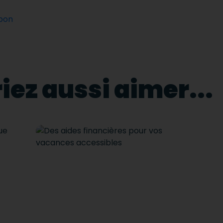
apon
iez aussi aimer...