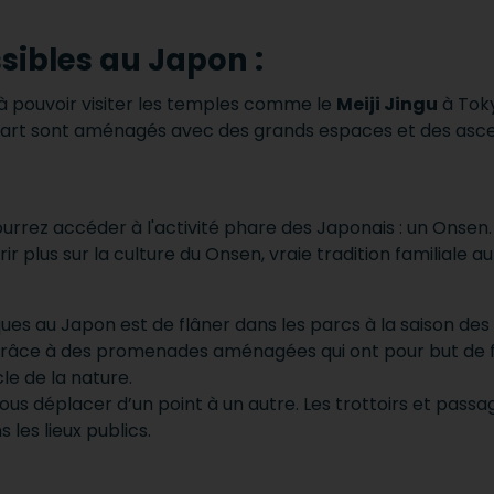
sibles au Japon :
à pouvoir visiter les temples comme le
Meiji Jingu
à Toky
lupart sont aménagés avec des grands espaces et des asce
urrez accéder à l'activité phare des Japonais : un Onsen
 plus sur la culture du Onsen, vraie tradition familiale a
ues au Japon est de flâner dans les parcs à la saison des c
 grâce à des promenades aménagées qui ont pour but de fac
e de la nature.
vous déplacer d’un point à un autre. Les trottoirs et pass
les lieux publics.